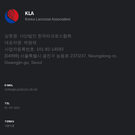
KLA
Korea Lacrosse Association
상호명: 사단법인 한국라크로스협회
대표자명: 박원재
사업자등록번호: 101-82-14593
[04998] 서울특별시 광진구 능동로 237/237, Neungdong-ro,
Gwangjin-gu, Seoul
E-MAIL
KOREA@LACROSSE.OR.KR
TEL
02-743-5291
TERMS
이용약관