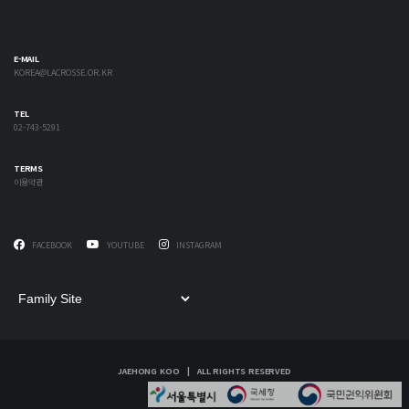
E-MAIL
KOREA@LACROSSE.OR.KR
TEL
02-743-5291
TERMS
이용약관
FACEBOOK
YOUTUBE
INSTAGRAM
JAEHONG KOO | ALL RIGHTS RESERVED