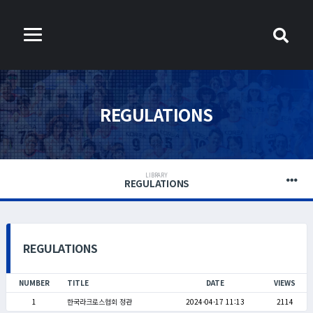
REGULATIONS
LIBRARY
REGULATIONS
REGULATIONS
NUMBER
TITLE
DATE
VIEWS
1
한국라크로스협회 정관
2024-04-17 11:13
2114