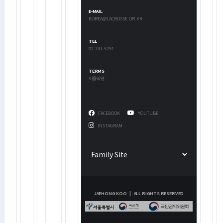
E-MAIL
KOREA@LACROSSE.OR.KR
TEL
02-743-5291
TERMS
이용약관
FACEBOOK
YOUTUBE
INSTAGRAM
JAEHONG KOO | ALL RIGHTS RESERVED