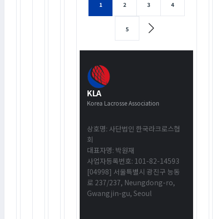
1
2
3
4
5
KLA
Korea Lacrosse Association
상호명: 사단법인 한국라크로스협
회
대표자명: 박원재
사업자등록번호: 101-82-14593
[04998] 서울특별시 광진구 능동
로 237/237, Neungdong-ro,
Gwangjin-gu, Seoul