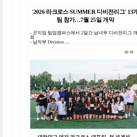
'2026
라크로스
SUMMER
디비전리그
' 13
팀 참가
…7
월
25
일 개막
-
곤지암 팀업캠퍼스에서
2
일간 남녀부 디비전리그 
최
-
남자부
Division …
59