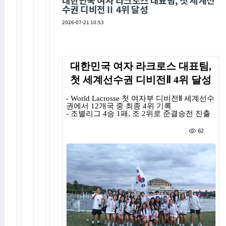
대한민국 여자 라크로스 대표팀, 첫 세계선
수권 디비전Ⅱ 4위 달성
2026-07-21 10:53
대한민국 여자 라크로스 대표팀
,
첫 세계선수권 디비전
Ⅱ 4
위 달성
- World Lacrosse
첫 여자부 디비전
Ⅱ
세계선수
권에서
12
개국 중 최종
4
위 기록
-
조별리그
4
승
1
패
,
조
2
위로 준결승전 진출
62