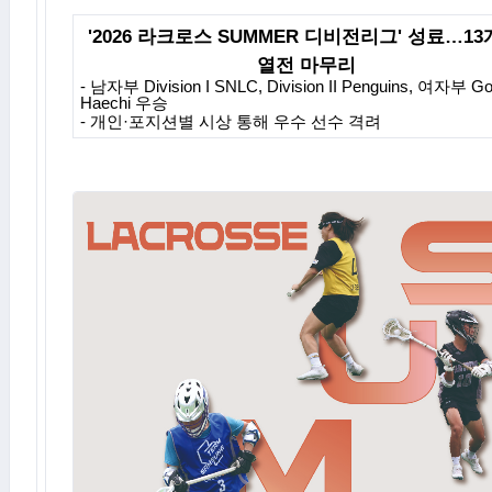
'2026
라크로스
SUMMER
디비전리그
'
성료
…13
열전 마무리
-
남자부
Division I SNLC, Division II Penguins,
여자부
Go
Haechi
우승
-
개인
·
포지션별 시상 통해 우수 선수 격려