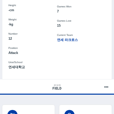
Height
Games Won
-cm
7
Weight
Games Lost
-kg
15
Number
Current Team
12
연세 라크로스
Position
Attack
Univ/School
연세대학교
경기유형
FIELD