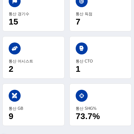
통산 경기수
통산 득점
15
7
sports_mma
통산 어시스트
통산 CTO
2
1
swords
통산 GB
통산 SHG%
9
73.7%