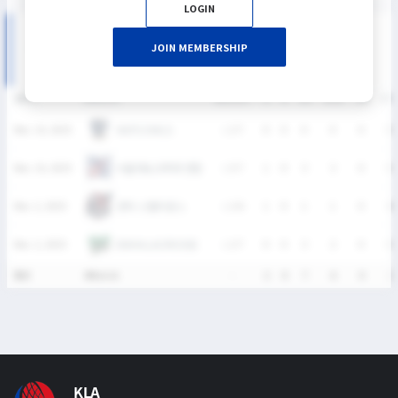
LOGIN
2025 대학리그 여자부 MATCH RECORDS
JOIN MEMBERSHIP
DATE
VERSUS
RESULT
G
A
SH
SHG
GB
CT
HUFS OWLS
Nov. 16, 2025
L
2-7
0
0
0
0
0
0
서울대&고려대 연합
Nov. 16, 2025
L
5-7
1
0
3
3
0
0
경희 스텔리온스
Nov. 2, 2025
L
2-6
1
0
1
1
0
1
EWHA LACROSSE
Nov. 2, 2025
L
2-7
0
0
3
2
0
0
통산
4Match
-
2
0
7
6
0
1
KLA