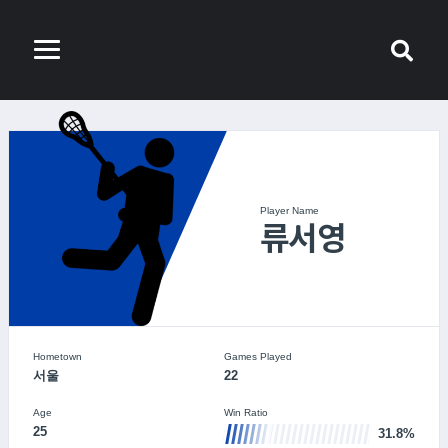
Player Name
류서영
Hometown
Games Played
서울
22
Age
Win Ratio
25
31.8%