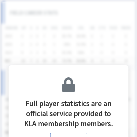
FIELD CAREER STATS
SEASON
GP
G
A
SH
SHG
SHG%
G%
GB
CTO
FO/D
FW/DC
2025
4
2
0
7
6
85.7%
28.6%
0
1
0
0
2024
2
2
0
6
3
50%
33.3%
2
0
0
0
2023
9
3
2
6
5
83.3%
50%
7
0
0
0
통산
15
7
2
19
14
73.7%
36.8%
9
1
0
0
대학리그 SEASON RECORDS
SEASON
GP
G
A
SH
SHG
SHG%
G%
GB
CTO
FO/D
FW/DC
Full player statistics are an
2025
4
2
0
7
6
85.7%
28.6%
0
1
0
0
official service provided to
2024
2
2
0
6
3
50%
33.3%
2
0
0
0
KLA membership members.
2023
4
3
2
5
4
80%
60%
3
0
0
0
통산
10
7
2
18
13
72.2%
38.9%
5
1
0
0