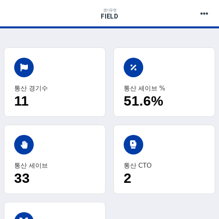
경기유형
FIELD
통산 경기수
통산 세이브 %
11
51.6%
sports_mma
통산 세이브
통산 CTO
33
2