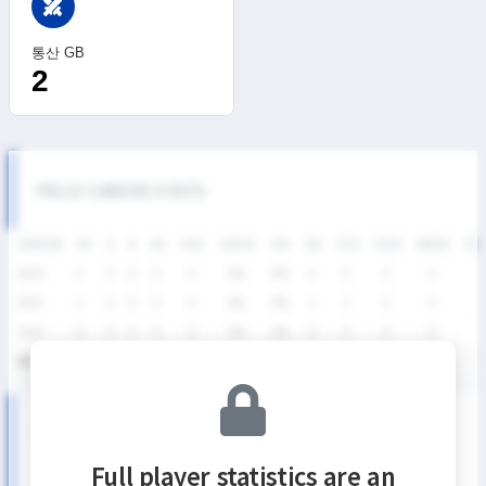
swords
통산 GB
2
FIELD CAREER STATS
SEASON
GP
G
A
SH
SHG
SHG%
G%
GB
CTO
FO/D
FW/DC
FW
2026
2
0
0
0
0
0%
0%
0
0
0
0
2025
3
0
0
0
0
0%
0%
2
2
0
0
2024
6
0
0
0
0
0%
0%
0
0
0
0
통산
11
0
0
0
0
0%
0%
2
2
0
0
SUMMER LEAGUE DIVISION Ⅱ SEASON RECORDS
Full player statistics are an