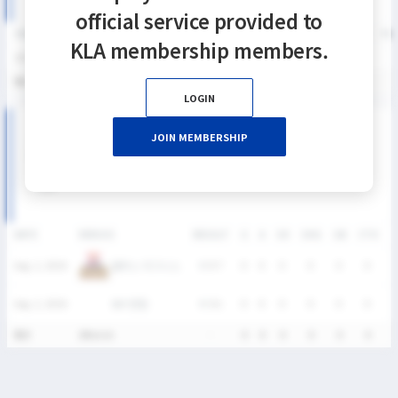
official service provided to
SEASON
GP
G
A
SH
SHG
SHG%
G%
GB
CTO
FO/D
FW/DC
FW
KLA membership members.
2026
2
0
0
0
0
0%
0%
0
0
0
0
통산
2
0
0
0
0
0%
0%
0
0
0
0
LOGIN
2026 SUMMER LEAGUE DIVISION Ⅱ 남자부 MATCH
JOIN MEMBERSHIP
RECORDS
DATE
VERSUS
RESULT
G
A
SH
SHG
GB
CTO
T
올락스 이그니스
Aug. 2, 2026
W
9-7
0
0
0
0
0
0
SKY연합
Aug. 2, 2026
W
6-1
0
0
0
0
0
0
통산
2Match
-
0
0
0
0
0
0