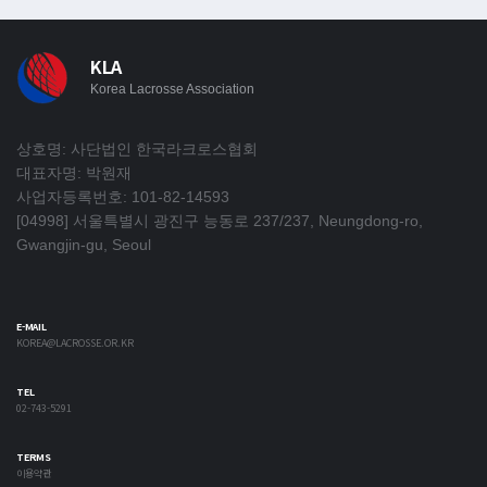
KLA
Korea Lacrosse Association
상호명: 사단법인 한국라크로스협회
대표자명: 박원재
사업자등록번호: 101-82-14593
[04998] 서울특별시 광진구 능동로 237/237, Neungdong-ro,
Gwangjin-gu, Seoul
E-MAIL
KOREA@LACROSSE.OR.KR
TEL
02-743-5291
TERMS
이용약관