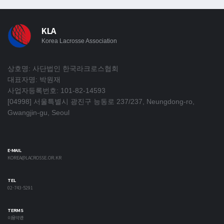
KLA
Korea Lacrosse Association
상호명: 사단법인 한국라크로스협회
대표자명: 박원재
사업자등록번호: 101-82-14593
[04998] 서울특별시 광진구 능동로 237/237, Neungdong-ro,
Gwangjin-gu, Seoul
E-MAIL
KOREA@LACROSSE.OR.KR
TEL
02-743-5291
TERMS
이용약관