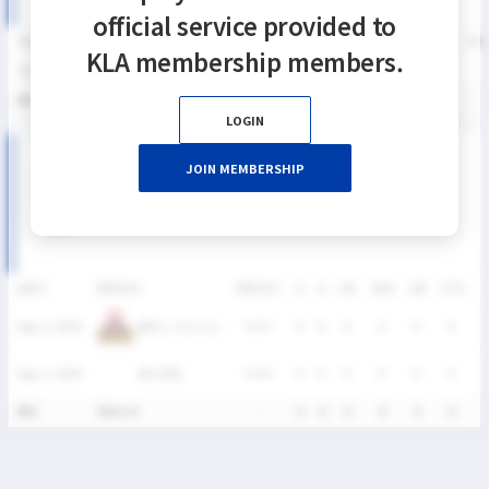
official service provided to
SEASON
GP
G
A
SH
SHG
SHG%
G%
GB
CTO
FO/D
FW/DC
FW
KLA membership members.
2026
2
0
0
0
0
0%
0%
0
0
0
0
통산
2
0
0
0
0
0%
0%
0
0
0
0
LOGIN
2026 SUMMER LEAGUE DIVISION Ⅱ 남자부 MATCH
JOIN MEMBERSHIP
RECORDS
DATE
VERSUS
RESULT
G
A
SH
SHG
GB
CTO
T
올락스 이그니스
Aug. 2, 2026
W
9-7
0
0
0
0
0
0
SKY연합
Aug. 2, 2026
W
6-1
0
0
0
0
0
0
통산
2Match
-
0
0
0
0
0
0