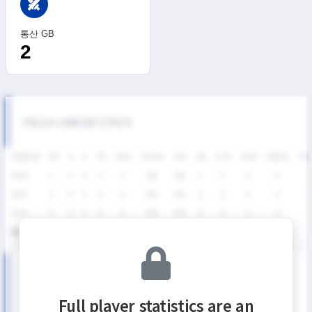
swords
통산 GB
2
FIELD CAREER STATS
SEASON
GP
G
A
SH
SHG
SHG%
G%
GB
CTO
FO/D
FW/DC
FW
2026
2
0
0
0
0
0%
0%
0
0
0
0
2025
3
0
0
0
0
0%
0%
2
2
0
0
2024
6
0
0
0
0
0%
0%
0
0
0
0
통산
11
0
0
0
0
0%
0%
2
2
0
0
SUMMER LEAGUE DIVISION Ⅱ SEASON RECORDS
Full player statistics are an