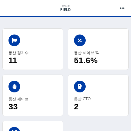
경기유형
FIELD
통산 경기수
통산 세이브 %
11
51.6%
sports_mma
통산 세이브
통산 CTO
33
2