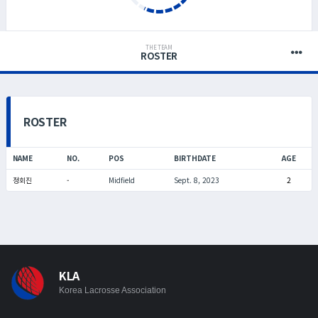
THE TEAM
ROSTER
ROSTER
NAME
NO.
POS
BIRTHDATE
AGE
정회진
-
Midfield
Sept. 8, 2023
2
KLA
Korea Lacrosse Association