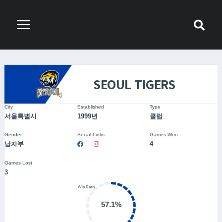
SEOUL TIGERS
City
Established
Type
서울특별시
1999년
클럽
Gender
Social Links
Games Won
남자부
4
Games Lost
3
57.1%