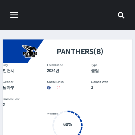
PANTHERS(B)
City
Established
Type
인천시
2024년
클럽
Gender
Social Links
Games Won
남자부
3
Games Lost
2
60%