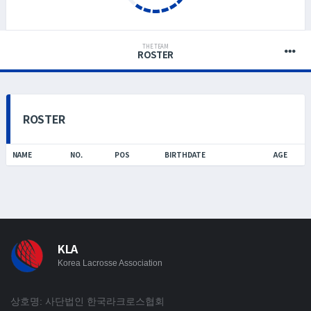
THE TEAM
ROSTER
ROSTER
NAME
NO.
POS
BIRTHDATE
AGE
KLA
Korea Lacrosse Association
상호명: 사단법인 한국라크로스협회