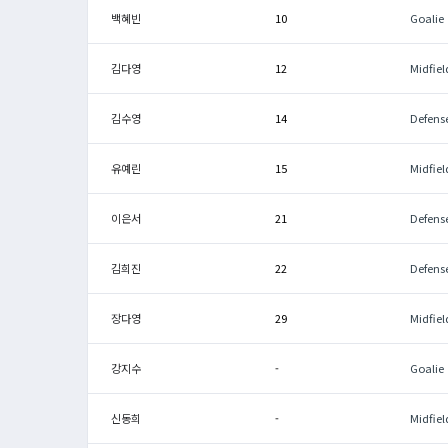
백혜빈
10
Goalie
김다영
12
Midfiel
김수영
14
Defens
유예린
15
Midfiel
이은서
21
Defens
김희진
22
Defens
장다영
29
Midfiel
강지수
-
Goalie
신동희
-
Midfiel