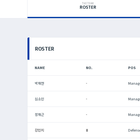
THE TEAM
ROSTER
ROSTER
NAME
NO.
POS
박재현
-
Manag
심소민
-
Manag
정재근
-
Manag
강민지
8
Defens