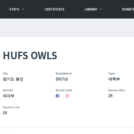
STATS
CERTIFICATE
LIBRARY
DONAT
HUFS OWLS
City
Established
Type
경기도 용인
2017년
대학부
Gender
Social Links
Games Won
여자부
29
Games Lost
19