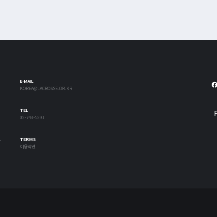
E-MAIL
KOREA@LACROSSE.OR.KR
TEL
02-743-5291
-
TERMS
이용약관