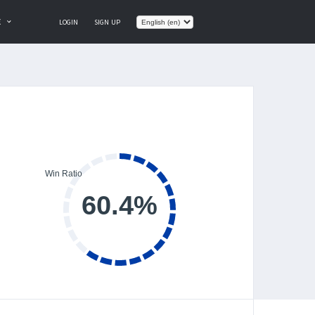
E
LOGIN
SIGN UP
60.4%