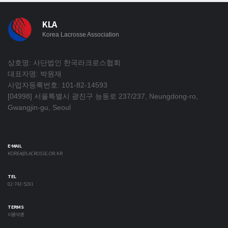
KLA
Korea Lacrosse Association
상호명: 사단법인 한국라크로스협회
대표자명: 박원재
사업자등록번호: 101-82-14593
[04998] 서울특별시 광진구 능동로 237/237, Neungdong-ro,
Gwangjin-gu, Seoul
E-MAIL
KOREA@LACROSSE.OR.KR
TEL
02-743-5291
TERMS
이용약관