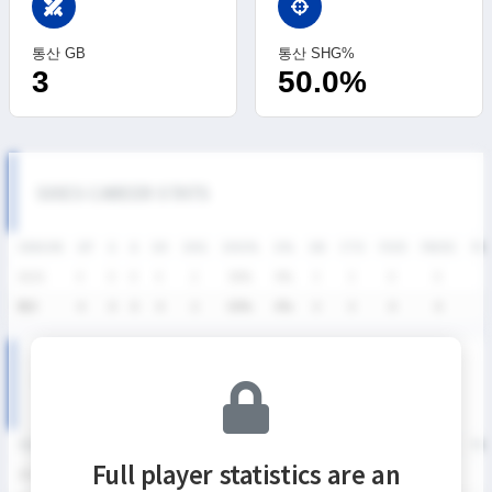
swords
통산 GB
통산 SHG%
3
50.0%
SIXES CAREER STATS
SEASON
GP
G
A
SH
SHG
SHG%
G%
GB
CTO
FO/D
FW/DC
FW
2026
4
0
0
4
2
50%
0%
3
3
0
0
통산
4
0
0
4
2
50%
0%
3
3
0
0
SIXES DIVISION Ⅱ SEASON RECORDS
SEASON
GP
G
A
SH
SHG
SHG%
G%
GB
CTO
FO/D
FW/DC
FW
Full player statistics are an
2026
4
0
0
4
2
50%
0%
3
3
0
0