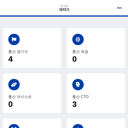
경기유형
SIXES
통산 경기수
통산 득점
4
0
sports_mma
통산 어시스트
통산 CTO
0
3