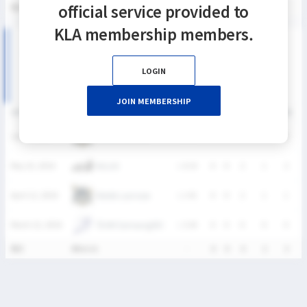
official service provided to
통산
4
0
0
4
2
50%
0%
3
3
0
0
KLA membership members.
2026 SIXES DIVISION Ⅱ 여자부 MATCH RECORDS
LOGIN
JOIN MEMBERSHIP
DATE
VERSUS
RESULT
G
A
SH
SHG
GB
C
Ratels Lacrosse
June 7, 2026
L
0-42
0
0
0
0
0
KULAX
May 10, 2026
L
4-14
0
0
2
1
2
Ratels Lacrosse
April 12, 2026
L
1-41
0
0
2
1
1
TEAM Samsung(W)
March 22, 2026
L
3-24
0
0
0
0
0
통산
4Match
-
0
0
4
2
3