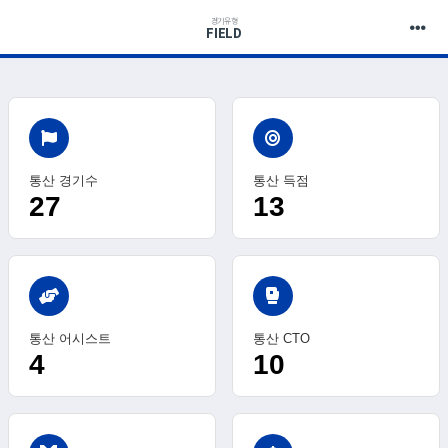
경기유형
FIELD
통산 경기수
통산 득점
27
13
sports_mma
통산 어시스트
통산 CTO
4
10