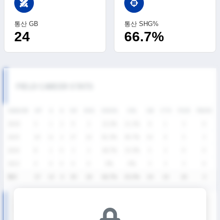
swords
통산 GB
통산 SHG%
24
66.7%
FIELD CAREER STATS
SEASON
GP
G
A
SH
SHG
SHG%
G%
GB
CTO
FO/D
FW/DC
2026
5
1
2
9
2
22.2%
11.1%
6
1
3
0
2025
10
11
2
27
22
81.5%
40.7%
10
4
5
3
2024
8
1
0
3
2
66.7%
33.3%
5
2
9
0
2023
4
0
0
0
0
0%
0%
3
3
3
0
통산
27
13
4
39
26
66.7%
33.3%
24
10
20
3
U19 디비전리그 상반기 SEASON RECORDS