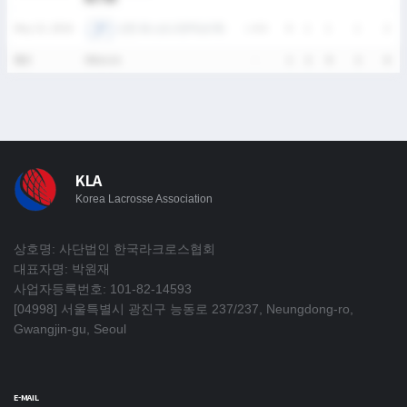
인천 포스코고등학교(여)
May 23, 2026
L
4-6
0
1
1
1
2
통산
5Match
-
1
2
9
2
6
KLA
Korea Lacrosse Association
상호명: 사단법인 한국라크로스협회
대표자명: 박원재
사업자등록번호: 101-82-14593
[04998] 서울특별시 광진구 능동로 237/237, Neungdong-ro,
Gwangjin-gu, Seoul
E-MAIL