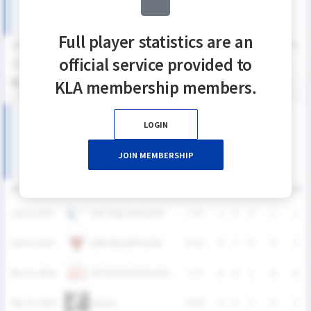
Full player statistics are an
SEASON
GP
G
A
SH
SHG
SHG%
G%
GB
CTO
FO/D
FW/DC
official service provided to
2026
5
1
2
9
2
22.2%
11.1%
6
1
3
0
KLA membership members.
통산
5
1
2
9
2
22.2%
11.1%
6
1
3
0
2026 U19 디비전리그 상반기 여자부 MATCH RECORDS
LOGIN
JOIN MEMBERSHIP
DATE
VERSUS
RESULT
G
A
SH
SHG
GB
인천 하늘고등학교(여)
June 6, 2026
L
3-4
1
0
4
1
1
민족사관고등학교(여)
June 6, 2026
W
5-1
0
1
0
0
1
경기외국어고등학교(여)
May 23, 2026
L
3-7
0
0
1
0
0
Geckos
May 23, 2026
W
8-0
0
0
3
0
2