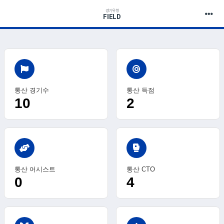
경기유형
FIELD
통산 경기수
통산 득점
10
2
sports_mma
통산 어시스트
통산 CTO
0
4