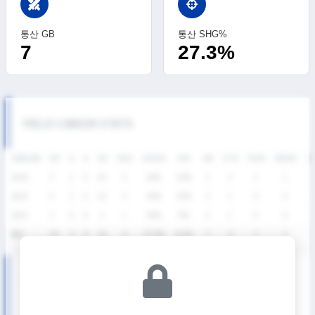
swords
통산 GB
통산 SHG%
7
27.3%
FIELD CAREER STATS
SEASON
GP
G
A
SH
SHG
SHG%
G%
GB
CTO
FO/D
FW/DC
F
2026
3
1
0
10
2
20%
10%
2
2
1
1
2025
4
1
0
10
3
30%
10%
3
1
0
0
2023
3
0
0
2
1
50%
0%
2
1
0
0
통산
10
2
0
22
6
27.3%
9.1%
7
4
1
1
SUMMER LEAGUE DIVISION Ⅱ SEASON RECORDS