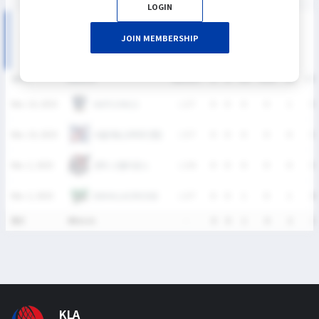
LOGIN
2025 대학리그 여자부 MATCH RECORDS
JOIN MEMBERSHIP
DATE
VERSUS
RESULT
G
A
SH
SHG
GB
CT
HUFS OWLS
Nov. 16, 2025
L
2-7
0
0
0
0
1
0
서울대&고려대 연합
Nov. 16, 2025
L
5-7
0
0
0
0
0
0
경희 스텔리온스
Nov. 2, 2025
L
2-6
0
0
0
0
0
0
EWHA LACROSSE
Nov. 2, 2025
L
2-7
0
0
1
0
1
1
통산
4Match
-
0
0
1
0
2
1
KLA