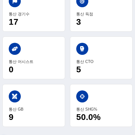
통산 경기수
통산 득점
17
3
sports_mma
통산 어시스트
통산 CTO
0
5
swords
통산 GB
통산 SHG%
9
50.0%