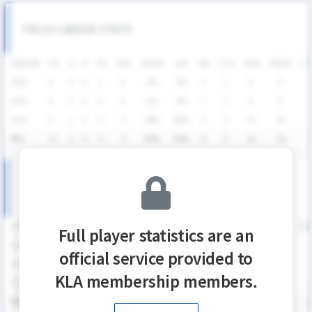
FIELD CAREER STATS
SEASON
GP
G
A
SH
SHG
SHG%
G%
GB
CTO
FO/D
FW/DC
FW
2025
4
0
0
1
0
0%
0%
2
1
0
0
2024
4
0
0
0
0
0%
0%
1
0
0
0
2023
9
3
0
5
3
60%
60%
6
4
41
18
4
통산
17
3
0
6
3
50%
50%
9
5
41
18
4
대학리그 SEASON RECORDS
SEASON
GP
G
A
SH
SHG
SHG%
G%
GB
CTO
FO/D
FW/DC
FW
Full player statistics are an
2025
4
0
0
1
0
0%
0%
2
1
0
0
official service provided to
2024
4
0
0
0
0
0%
0%
1
0
0
0
KLA membership members.
2023
4
0
0
1
0
0%
0%
5
2
3
3
1
통산
12
0
0
2
0
0%
0%
8
3
3
3
1