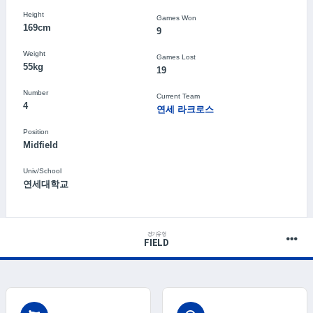
Height
Games Won
169cm
9
Weight
Games Lost
55kg
19
Number
Current Team
4
연세 라크로스
Position
Midfield
Univ/School
연세대학교
경기유형
FIELD