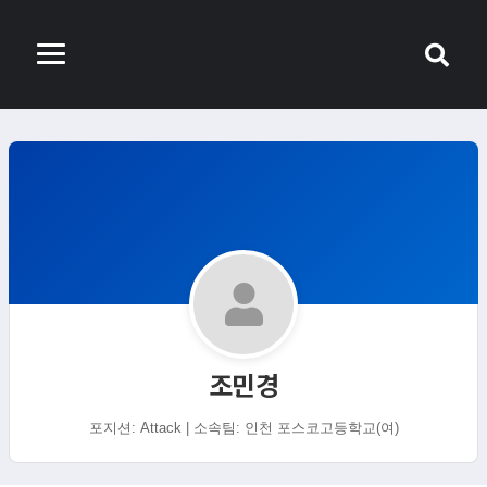
조민경
포지션: Attack | 소속팀: 인천 포스코고등학교(여)