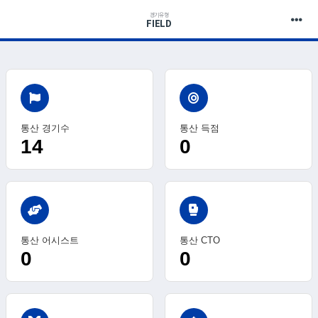
경기유형
FIELD
통산 경기수
통산 득점
14
0
sports_mma
통산 어시스트
통산 CTO
0
0