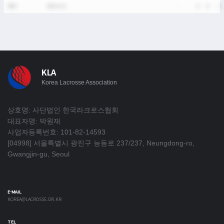
통산
5Match
-
0
0
0
KLA
Korea Lacrosse Association
상호명: 사단법인 한국라크로스협회
대표자명: 박원재
사업자등록번호: 101-82-14593
[04998] 서울특별시 광진구 능동로 237/237, Neungdong-ro,
Gwangjin-gu, Seoul
E-MAIL
KOREA@LACROSSE.OR.KR
TEL