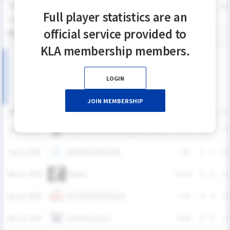
SEASON
GP
G
A
SH
SHG
SHG%
G%
GB
CTO
FO/D
FW/DC
FW
Full player statistics are an
2026
5
0
0
0
0
0%
0%
2
0
0
0
official service provided to
통산
5
0
0
0
0
0%
0%
2
0
0
0
KLA membership members.
2026 U19 디비전리그 상반기 여자부 MATCH RECORDS
LOGIN
JOIN MEMBERSHIP
DATE
VERSUS
RESULT
G
A
SH
용인 한국외국어대학교부설고등학교(여)
June 6, 2026
L
2-3
0
0
0
충남삼성고등학교(여)
June 6, 2026
L
3-4
0
0
0
Geckos
May 23, 2026
W
15-3
0
0
0
경기외국어고등학교(여)
May 23, 2026
L
2-9
0
0
0
Saint Paul Seoul
May 23, 2026
W
6-4
0
0
0