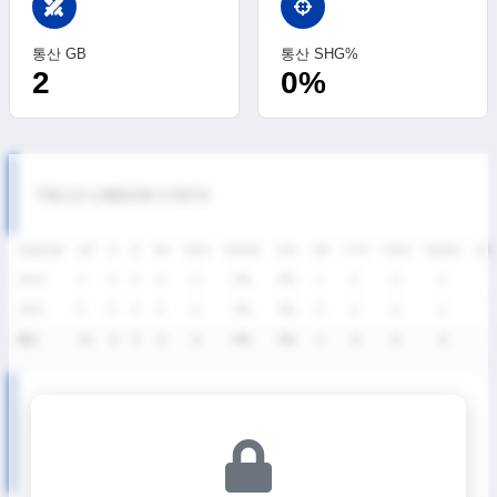
swords
통산 GB
통산 SHG%
2
0%
FIELD CAREER STATS
SEASON
GP
G
A
SH
SHG
SHG%
G%
GB
CTO
FO/D
FW/DC
FW
2026
5
0
0
0
0
0%
0%
2
0
0
0
2025
9
0
0
0
0
0%
0%
0
0
0
0
통산
14
0
0
0
0
0%
0%
2
0
0
0
U19 디비전리그 상반기 SEASON RECORDS