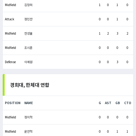
Midfield
김장희
1
0
1
0
Attack
정민찬
0
0
1
0
Midfield
전성율
1
2
3
2
Midfield
조시훈
0
0
0
0
Defense
이세원
0
0
3
0
경희대, 한체대 연합
POSITION
NAME
G
AST
GB
CTO
Midfield
정지혁
0
0
0
0
Midfield
윤찬혁
0
0
1
1