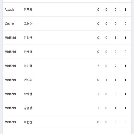
Attack
장푸름
0
0
0
1
Goalie
고경수
0
0
0
0
Midfield
김정현
0
0
1
1
Midfield
장재영
0
0
0
0
Midfield
정민혁
6
0
2
1
Midfield
권지훈
0
1
1
1
Midfield
박재현
1
0
3
1
Midfield
김홍성
1
0
1
1
Midfield
이현빈
0
0
0
0