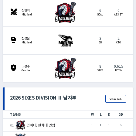
6
0
swords
정민혁
Midfield
GOAL
ASSIST
3
2
sports_mma
전성율
Midfield
GB
CTO
8
0.615
local_police
고경수
Goalie
SAVE
PCT%
2026 SIXES DIVISION Ⅱ 남자부
VIEW ALL
TEAMS
W
L
D
GD
경희대, 한체대 연합
1
1
1
6