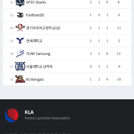
APEX Sharks
2
1
0
8
Panthers(B)
1
0
2
6
경기외국어고등학교(남)
1
1
1
-11
연세대학교
1
1
1
-2
TEAM Samsung
2
1
0
12
서울대학교 남자부
0
2
1
-6
KU Bengals
1
2
0
-10
KLA
Korea Lacrosse Association