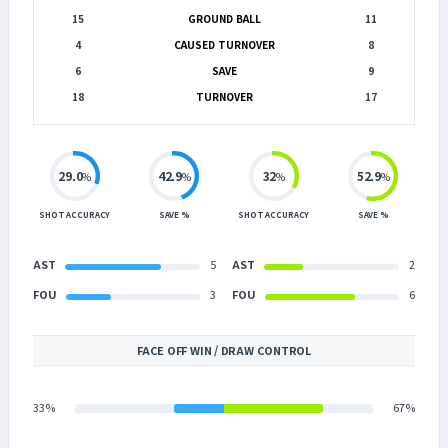
15
GROUND BALL
11
4
CAUSED TURNOVER
8
6
SAVE
9
18
TURNOVER
17
29.0
42.9
32
52.9
%
%
%
%
SHOT ACCURACY
SAVE %
SHOT ACCURACY
SAVE %
AST
5
AST
2
FOU
3
FOU
6
FACE OFF WIN / DRAW CONTROL
33%
67%