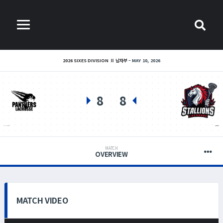
2026 SIXES DIVISION Ⅱ 남자부
MAY 10, 2026
8
8
PANTHERS(B)
경희대, 한체대 연합
MATCH
OVERVIEW
MATCH VIDEO