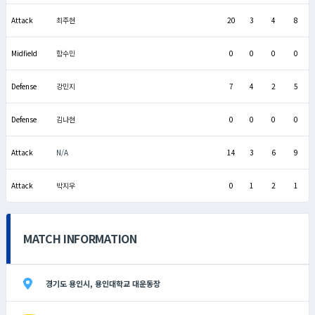
Attack
최주현
20
3
4
8
Midfield
함수민
0
0
0
0
Defense
강민지
7
4
2
5
Defense
김나현
0
0
0
0
Attack
N/A
14
3
6
9
Attack
박지우
0
1
2
1
MATCH INFORMATION
경기도 용인시, 용인대학교 대운동장