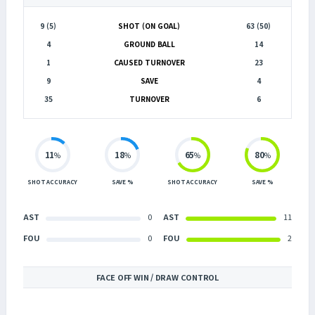
9 (5)
SHOT (ON GOAL)
63 (50)
4
GROUND BALL
14
1
CAUSED TURNOVER
23
9
SAVE
4
35
TURNOVER
6
11
18
65
80
%
%
%
%
SHOT ACCURACY
SAVE %
SHOT ACCURACY
SAVE %
AST
0
AST
11
FOU
0
FOU
2
FACE OFF WIN / DRAW CONTROL