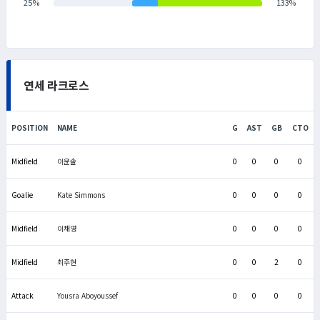
25%
133%
연세 라크로스
POSITION
NAME
G
AST
GB
CTO
Midfield
이윤솔
0
0
0
0
Goalie
Kate Simmons
0
0
0
0
Midfield
이채영
0
0
0
0
Midfield
최주현
0
0
2
0
Attack
Yousra Aboyoussef
0
0
0
0