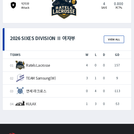
4
0.800
local_police
박지우
Attack
SAVE
PCT%
2026 SIXES DIVISION Ⅱ 여자부
VIEW ALL
TEAMS
W
L
D
GD
Ratels Lacrosse
4
0
0
157
TEAM Samsung(W)
3
1
0
9
연세 라크로스
0
4
0
-113
KULAX
1
3
0
-53