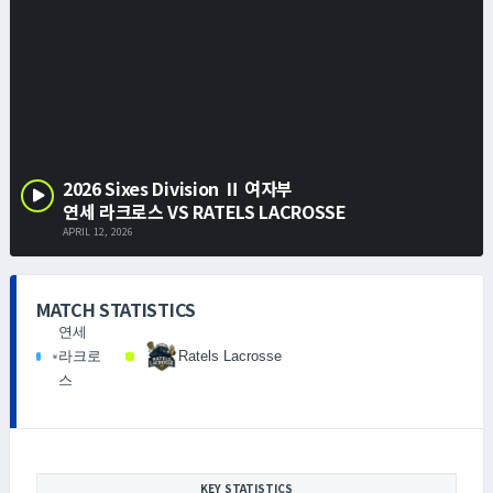
2026 Sixes Division Ⅱ 여자부
연세 라크로스 VS RATELS LACROSSE
APRIL 12, 2026
MATCH STATISTICS
연세
라크로
Ratels Lacrosse
스
KEY STATISTICS