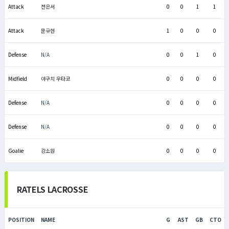
Attack
전은서
0
0
1
1
Attack
문규현
1
0
0
0
Defense
N/A
0
0
1
0
Midfield
야구치 우타코
0
0
0
0
Defense
N/A
0
0
0
0
Defense
N/A
0
0
0
0
Goalie
강소원
0
0
0
0
RATELS LACROSSE
POSITION
NAME
G
AST
GB
CTO