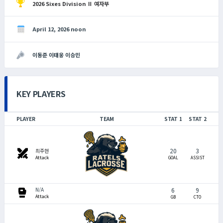
2026 Sixes Division Ⅱ 여자부
April 12, 2026 noon
이동준 이태웅 이승민
KEY PLAYERS
PLAYER
TEAM
STAT 1
STAT 2
20
3
swords
최주현
Attack
GOAL
ASSIST
sports_mma
6
9
N/A
Attack
GB
CTO