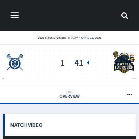
2026 SIXES DIVISION Ⅱ 여자부
APRIL 12, 2026
1
41
연세 라크로스
RATELS LACROSSE
MATCH
OVERVIEW
MATCH VIDEO