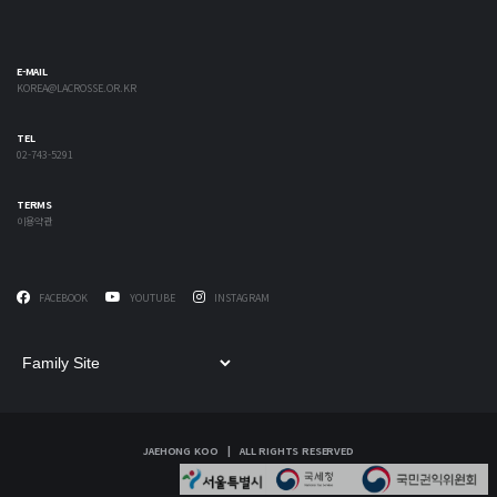
E-MAIL
KOREA@LACROSSE.OR.KR
TEL
02-743-5291
TERMS
이용약관
FACEBOOK
YOUTUBE
INSTAGRAM
JAEHONG KOO | ALL RIGHTS RESERVED