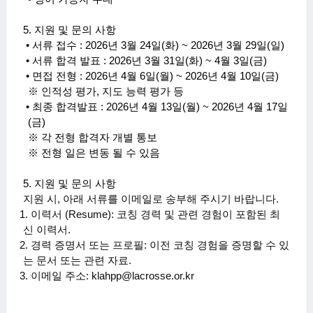
5.
지원 및 문의 사항
•
서류 접수
: 2026
년
3
월
24
일
(
화
) ~ 2026
년
3
월
29
일
(
일
)
•
서류 합격 발표
: 2026
년
3
월
31
일
(
화
) ~ 4
월
3
일
(
금
)
•
면접 전형
: 2026
년
4
월
6
일
(
월
) ~ 2026
년
4
월
10
일
(
금
)
※ 인적성 평가
,
지도 능력 평가 등
•
최종 합격발표
: 2026
년
4
월
13
일
(
월
) ~ 2026
년
4
월
17
일
(
금
)
※ 각 전형 합격자 개별 통보
※ 전형 일은 변동 될 수 있음
5.
지원 및 문의 사항
지원 시
,
아래 서류를 이메일로 송부해 주시기 바랍니다
.
1.
이력서
(Resume)
:
코칭 경력 및 관련 경험이 포함된 최
신 이력서
.
2.
경력 증명서 또는 프로필
:
이전 코칭 경험을 증명할 수 있
는 문서 또는 관련 자료
.
3.
이메일 주소
: klahpp@lacrosse.or.kr