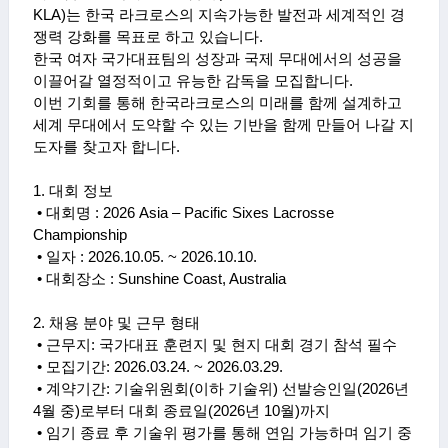
KLA)
는 한국 라크로스의 지속가능한 발전과 세계적인 경
쟁력 강화를 목표로 하고 있습니다
.
한국 여자 국가대표팀의 성장과 국제 무대에서의 성공을
이끌어갈 열정적이고 유능한 감독을 모집합니다
.
이번 기회를 통해 한국라크로스의 미래를 함께 설계하고
세계 무대에서 도약할 수 있는 기반을 함께 만들어 나갈 지
도자를 찾고자 합니다
.
1.
대회 정보
• 대회명
: 2026 Asia – Pacific Sixes Lacrosse
Championship
• 일자
: 2026.10.05. ~ 2026.10.10.
• 대회장소
: Sunshine Coast, Australia
2.
채용 분야 및 근무 형태
•
근무지
:
국가대표 훈련지 및 현지 대회 경기 참석 필수
• 모집기간
: 2026.03.24. ~ 2026.03.29.
• 계약기간
:
기술위원회
(
이하 기술위
)
선발승인일
(2026
년
4
월 중
)
로부터
대회 종료일
(2026
년
10
월
)
까지
•
임기 종료 후 기술위 평가를 통해 연임 가능하며 임기 중