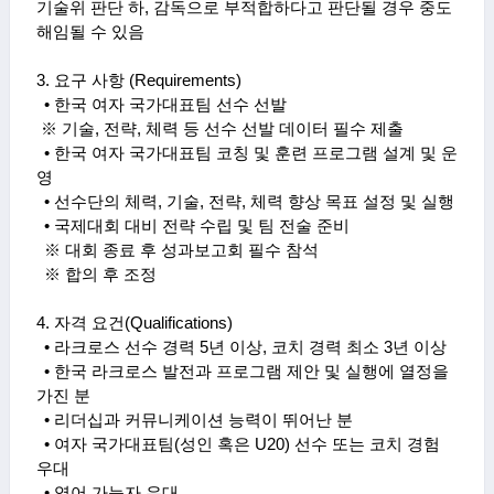
기술위 판단 하
,
감독으로 부적합하다고 판단될 경우 중도
해임될 수 있음
3.
요구 사항
(Requirements)
• 한국 여자 국가대표팀 선수 선발
※
기술
,
전략
,
체력 등 선수 선발 데이터 필수 제출
• 한국 여자 국가대표팀 코칭 및 훈련 프로그램 설계 및 운
영
• 선수단의 체력
,
기술
,
전략
,
체력 향상 목표 설정 및 실행
• 국제대회 대비 전략 수립 및 팀 전술 준비
※ 대회 종료 후 성과보고회 필수 참석
※
합의 후 조정
4.
자격 요건
(Qualifications)
•
라크로스 선수 경력
5
년 이상
,
코치 경력 최소
3
년 이상
• 한국 라크로스 발전과 프로그램 제안 및 실행에 열정을
가진 분
• 리더십과 커뮤니케이션 능력이 뛰어난 분
• 여자 국가대표팀
(
성인 혹은
U20)
선수 또는 코치 경험
우대
• 영어 가능자 우대